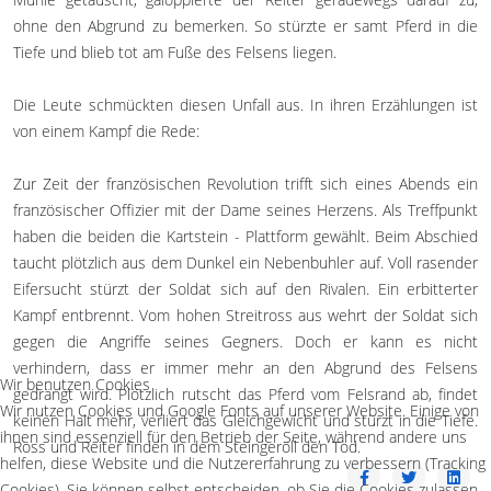
ohne den Abgrund zu bemerken. So stürzte er samt Pferd in die
Tiefe und blieb tot am Fuße des Felsens liegen.
Die Leute schmückten diesen Unfall aus. In ihren Erzählungen ist
von einem Kampf die Rede:
Zur Zeit der französischen Revolution trifft sich eines Abends ein
französischer Offizier mit der Dame seines Herzens. Als Treffpunkt
haben die beiden die Kartstein - Plattform gewählt. Beim Abschied
taucht plötzlich aus dem Dunkel ein Nebenbuhler auf. Voll rasender
Eifersucht stürzt der Soldat sich auf den Rivalen. Ein erbitterter
Kampf entbrennt. Vom hohen Streitross aus wehrt der Soldat sich
gegen die Angriffe seines Gegners. Doch er kann es nicht
verhindern, dass er immer mehr an den Abgrund des Felsens
Wir benutzen Cookies
gedrängt wird. Plötzlich rutscht das Pferd vom Felsrand ab, findet
Wir nutzen Cookies und Google Fonts auf unserer Website. Einige von
keinen Halt mehr, verliert das Gleichgewicht und stürzt in die Tiefe.
ihnen sind essenziell für den Betrieb der Seite, während andere uns
Ross und Reiter finden in dem Steingeröll den Tod.
helfen, diese Website und die Nutzererfahrung zu verbessern (Tracking
Cookies). Sie können selbst entscheiden, ob Sie die Cookies zulassen